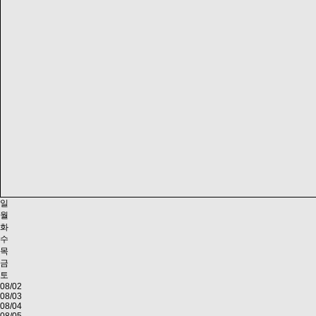
일
월
화
수
목
금
토
08/02
08/03
08/04
08/05