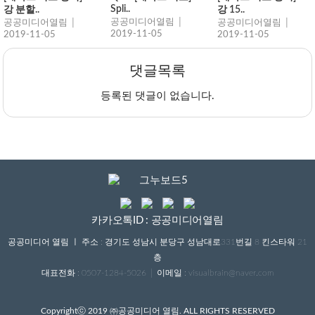
Spli..
강 분할..
강 15..
공공미디어열림 │
공공미디어열림 │
공공미디어열림 │
2019-11-05
2019-11-05
2019-11-05
댓글목록
등록된 댓글이 없습니다.
카카오톡ID : 공공미디어열림
공공미디어 열림 ㅣ 주소 : 경기도 성남시 분당구 성남대로331번길 8 킨스타워 21
층
대표전화 : 0507-1284-5026 │ 이메일 : visualbrain@naver.com
Copyrightⓒ 2019 ㈜공공미디어 열림. ALL RIGHTS RESERVED