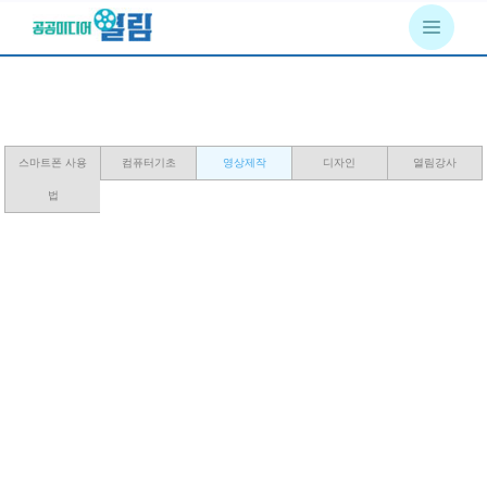
스마트폰 사용
컴퓨터기초
영상제작
디자인
열림강사
법