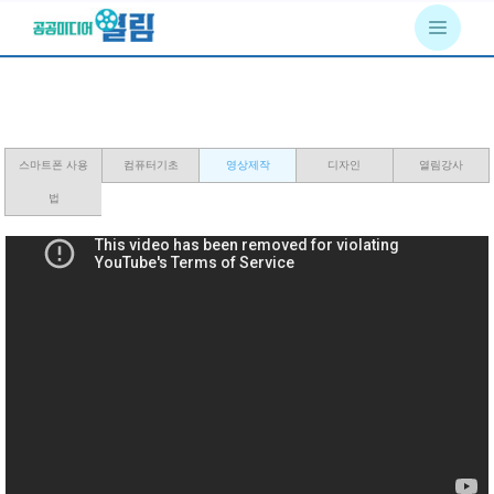
스마트폰 사용
컴퓨터기초
영상제작
디자인
열림강사
법