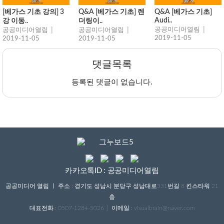
[베가스 기초 강의] 3
Q&A [베가스 기초] 렌
Q&A [베가스 기초]
Audi..
강 이동..
더링이..
공공미디어열림 │
공공미디어열림 │
공공미디어열림 │
2019-11-05
2019-11-05
2019-11-05
댓글목록
등록된 댓글이 없습니다.
카카오톡ID : 공공미디어열림
공공미디어 열림 ㅣ 주소 : 경기도 성남시 분당구 성남대로331번길 8 킨스타워 21
층
대표전화 : 0507-1284-5026 │ 이메일 : visualbrain@naver.com