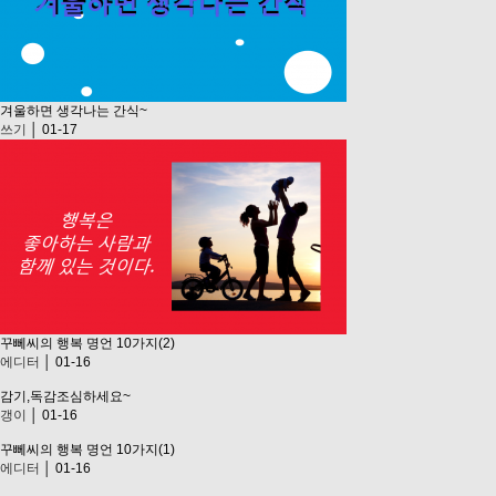
겨울하면 생각나는 간식~
쓰기
│ 01-17
꾸뻬씨의 행복 명언 10가지(2)
에디터
│ 01-16
감기,독감조심하세요~
갱이
│ 01-16
꾸뻬씨의 행복 명언 10가지(1)
에디터
│ 01-16