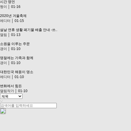
시간 명언
쩡이
│ 01-16
2020년 겨울축제
에디터
│ 01-15
설날 연휴 생활 폐기물 배출 안내 -쓰..
열림
│ 01-13
소원을 이루는 주문
갱이
│ 01-10
명절에는 가족과 함께
갱이
│ 01-10
대한민국 해돋이 명소
에디터
│ 01-10
변화에서 힘든
열림작가
│ 01-10
처음
맨끝